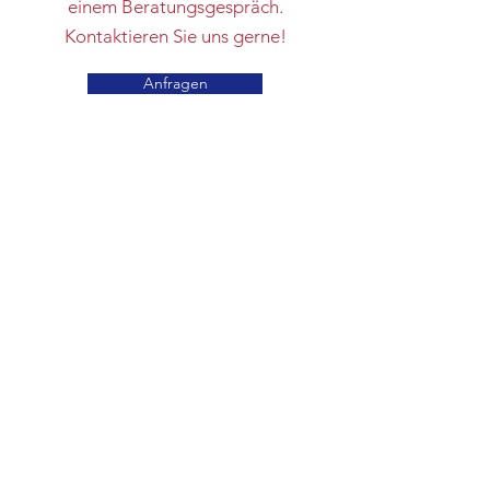
einem Beratungsgespräch.
Kontaktieren Sie uns gerne!
Anfragen
Kontakt aufnehmen
& Kennenlernen
Schreiben Sie uns direkt und kommen
Sie mit uns ins Gespräch
Vor- und Nachname